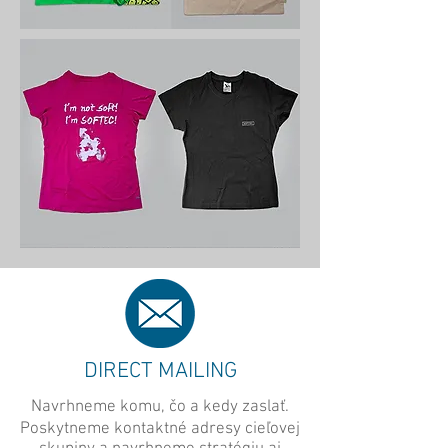
DIRECT MAILING
Navrhneme komu, čo a kedy zaslať.
Poskytneme kontaktné adresy cieľovej