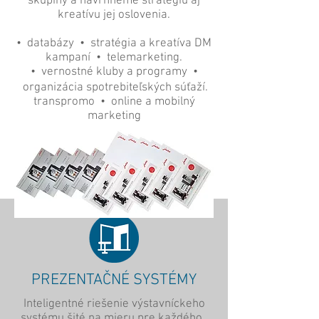
skupiny a navrhneme stratégiu aj
kreatívu jej oslovenia.
• databázy • stratégia a kreatíva DM
kampaní • telemarketing.
• vernostné kluby a programy •
organizácia spotrebiteľských súťaží.
transpromo • online a mobilný
marketing
PREZENTAČNÉ SYSTÉMY
Inteligentné riešenie výstavníckeho
systému šité na mieru pre každého.