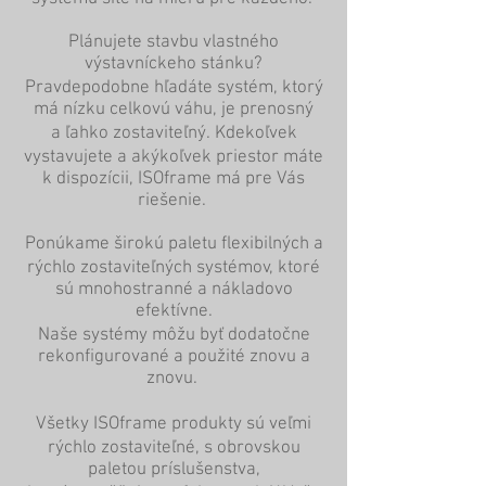
Plánujete stavbu vlastného
výstavníckeho stánku?
Pravdepodobne hľadáte systém, ktorý
má nízku celkovú váhu, je prenosný
a ľahko zostaviteľný. Kdekoľvek
vystavujete a akýkoľvek priestor máte
k dispozícii, ISOframe má pre Vás
riešenie.
Ponúkame širokú paletu flexibilných a
rýchlo zostaviteľných systémov, ktoré
sú mnohostranné a nákladovo
efektívne.
Naše systémy môžu byť dodatočne
rekonfigurované a použité znovu a
znovu.
Všetky ISOframe produkty sú veľmi
rýchlo zostaviteľné, s obrovskou
paletou príslušenstva,