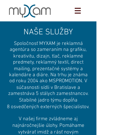
NAŠE SLUŽBY
Spoločnosť MYXAM je reklamná
agentúra so zameraním na grafiku,
kreativitu, dizajn, tlač, reklamné
predmety, reklamný textil, direct
mailing, prezentačné systémy a
kalendáre a diáre. Na trhu je známa
od roku 2004 ako MSPROMOTION. V
súčasnosti sídli v Bratislave a
zamestnáva 5 stálych zamestnancov.
Stabilné jadro týmu dopĺňa
8 osvedčených externých špecialistov.
V našej firme zvládneme aj
najnáročnejšie úlohy. Pomáhame
vytvárať imidž a rásť novým