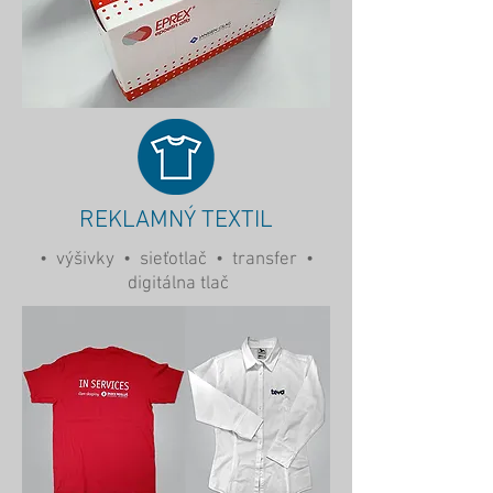
REKLAMNÝ TEXTIL
• výšivky • sieťotlač • transfer •
digitálna tlač