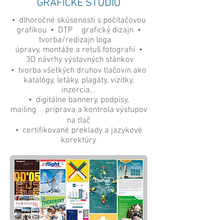
GRAFICKÉ ŠTÚDIO
• dlhoročné skúsenosti s počítačovou
grafikou • DTP grafický dizajn •
tvorba/redizajn loga
úpravy, montáže a retuš fotografií •
3D návrhy výstavných stánkov
• tvorba všetkých druhov tlačovín ako
katalógy, letáky, plagáty, vizitky,
inzercia...
• digitálne bannery, podpisy,
mailing príprava a kontrola výstupov
na tlač
• certifikované preklady a jazykové
korektúry